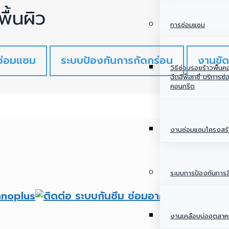
ื้นผิว
การซ่อมแซม
ซ่อมแซม
ระบบป้องกันการกัดกร่อน
งานขัด
วิธีซ่อมรอยร้าวพื้น
ฉีดอีพ็อกซี่ บริการซ
คอนกรีต
งานซ่อมแซมโครงสร
ระบบการป้องกันการส
งานเคลือบบ่ออุตสา