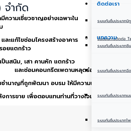
ติดต่อเรา
) จำกัด
มีความเชี่ยวชาญอย่างเฉพาะใน
ระบบกันซึมประเภทบิทู
ึม
บทความ
ง และแก้ไขซ่อมโครงสร้างอาคาร
ขั้นตอนการติดต่อ 
ระบบกันซึมประเภทซีเ
มรอยแตกร้าว
ป็นสนิม, เสา คานหัก แตกร้าว
และซ่อมคอนกรีตเพดานหลุดร่อน เป็นต้น
ระบบกันซึมประเภทฉีด
านาญที่ถูกพัฒนา อบรม ให้มีความเข้าใจในข้อมูล เ
ังการขาย เพื่อตอบแทนท่านที่วางใจเลือกใช้บริการ บ
ระบบกันซึมประเภทเม
ระบบกันซึมประเภทโพล