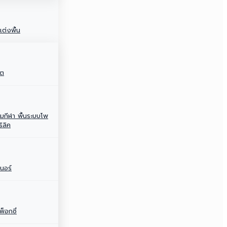
ต่งพื้น
ีต
ามกีฬา พื้นระบบโพ
ริลิค
นอร์
พ็อกซี่