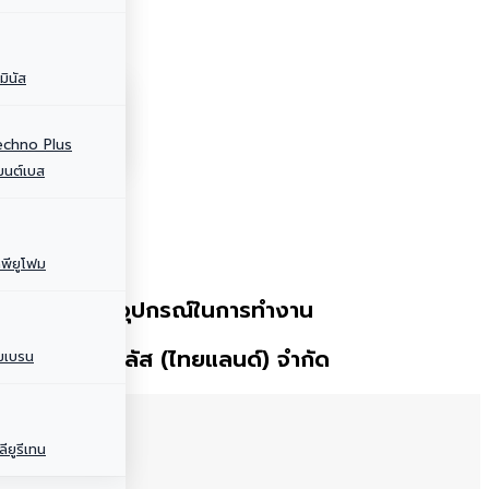
มินัส
Techno Plus
มนต์เบส
พียูโฟม
ครื่องมือ และอุปกรณ์ในการทํางาน
ริษัท เทคโนพลัส (ไทยแลนด์) จํากัด
มเบรน
ียูรีเทน