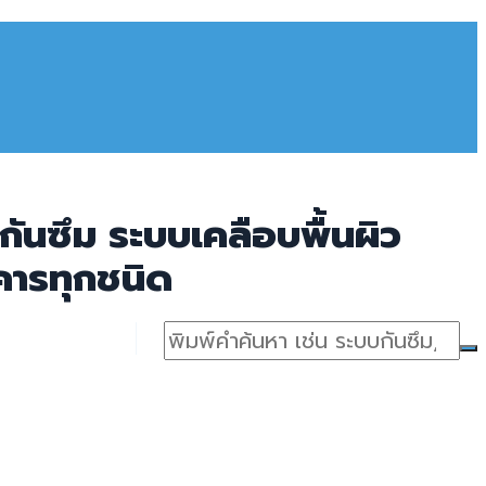
ันซึม ระบบเคลือบพื้นผิว
คารทุกชนิด